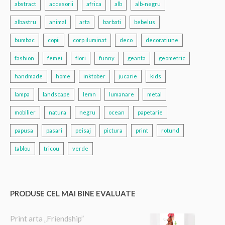
abstract
accesorii
africa
alb
alb-negru
albastru
animal
arta
barbati
bebelus
bumbac
copii
corp iluminat
deco
decoratiune
fashion
femei
flori
funny
geanta
geometric
handmade
home
inktober
jucarie
kids
lampa
landscape
lemn
lumanare
metal
mobilier
natura
negru
ocean
papetarie
papusa
pasari
peisaj
pictura
print
rotund
tablou
tricou
verde
PRODUSE CEL MAI BINE EVALUATE
Print arta „Friendship”