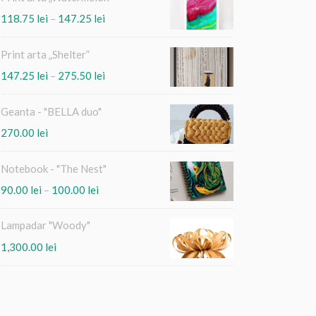
Interval
118.75
lei
–
147.25
lei
de
prețuri:
Print arta „Shelter”
118.75 lei
Interval
147.25
lei
–
275.50
lei
până
de
la
prețuri:
147.25 lei
Geanta - "BELLA duo"
147.25 lei
270.00
lei
până
la
275.50 lei
Notebook - "The Nest"
Interval
90.00
lei
–
100.00
lei
de
prețuri:
Lampadar "Woody"
90.00 lei
1,300.00
lei
până
la
100.00 lei