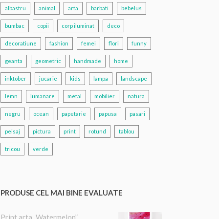
albastru
animal
arta
barbati
bebelus
bumbac
copii
corp iluminat
deco
decoratiune
fashion
femei
flori
funny
geanta
geometric
handmade
home
inktober
jucarie
kids
lampa
landscape
lemn
lumanare
metal
mobilier
natura
negru
ocean
papetarie
papusa
pasari
peisaj
pictura
print
rotund
tablou
tricou
verde
PRODUSE CEL MAI BINE EVALUATE
Print arta „Watermelon”