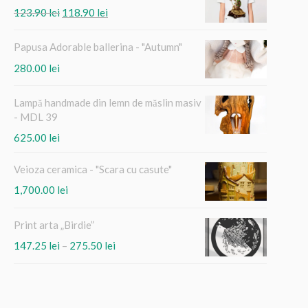
Prețul
Prețul
123.90
lei
118.90
lei
inițial
curent
a
este:
Papusa Adorable ballerina - "Autumn"
fost:
118.90 lei.
280.00
lei
123.90 lei.
Lampă handmade din lemn de măslin masiv
- MDL 39
625.00
lei
Veioza ceramica - "Scara cu casute"
1,700.00
lei
Print arta „Birdie”
Interval
147.25
lei
–
275.50
lei
de
prețuri:
147.25 lei
până