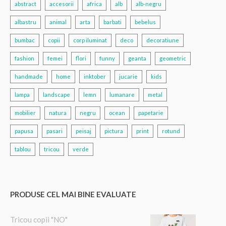
abstract
accesorii
africa
alb
alb-negru
albastru
animal
arta
barbati
bebelus
bumbac
copii
corp iluminat
deco
decoratiune
fashion
femei
flori
funny
geanta
geometric
handmade
home
inktober
jucarie
kids
lampa
landscape
lemn
lumanare
metal
mobilier
natura
negru
ocean
papetarie
papusa
pasari
peisaj
pictura
print
rotund
tablou
tricou
verde
PRODUSE CEL MAI BINE EVALUATE
Tricou copii "NO"