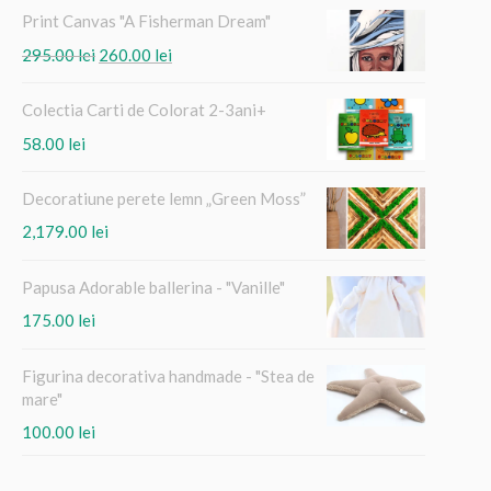
Print Canvas "A Fisherman Dream"
Prețul
Prețul
295.00
lei
260.00
lei
inițial
curent
a
este:
Colectia Carti de Colorat 2-3ani+
fost:
260.00 lei.
58.00
lei
295.00 lei.
Decoratiune perete lemn „Green Moss”
2,179.00
lei
Papusa Adorable ballerina - "Vanille"
175.00
lei
Figurina decorativa handmade - "Stea de
mare"
100.00
lei