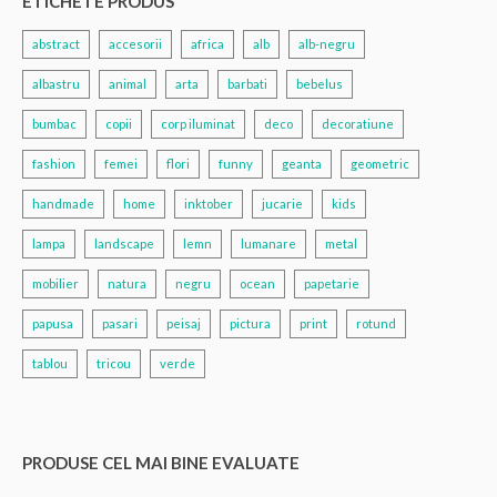
ETICHETE PRODUS
abstract
accesorii
africa
alb
alb-negru
albastru
animal
arta
barbati
bebelus
bumbac
copii
corp iluminat
deco
decoratiune
fashion
femei
flori
funny
geanta
geometric
handmade
home
inktober
jucarie
kids
lampa
landscape
lemn
lumanare
metal
mobilier
natura
negru
ocean
papetarie
papusa
pasari
peisaj
pictura
print
rotund
tablou
tricou
verde
PRODUSE CEL MAI BINE EVALUATE