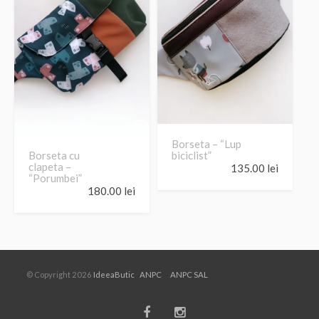
Borseta – “Lup
Borseta cu
biciclist”
clapeta –
135.00
lei
“Porumbei”
180.00
lei
© Copyright 2026
IdeeaButic
ANPC
ANPC SAL