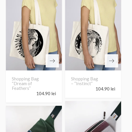
Shopping Bag
Shopping Bag
“Dream of
– “Instinct”
Feathers”
104.90
lei
104.90
lei