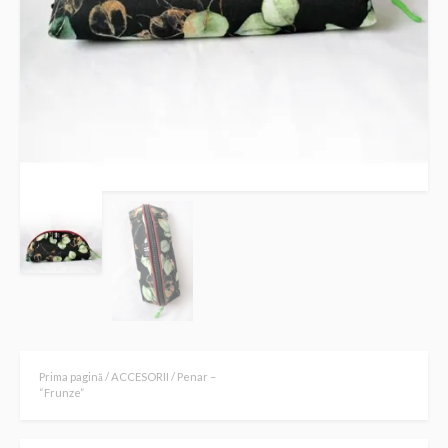
Prima pagină
/
ACCESORII
/ Penar –
“Frunze”