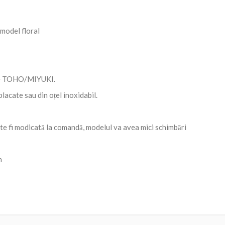
 model floral
ze TOHO/MIYUKI.
lacate sau din oțel inoxidabil.
 fi modicată la comandă, modelul va avea mici schimbări
n