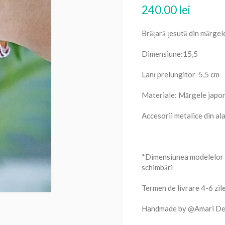
240.00
lei
Brățară țesută din mărgel
Dimensiune:15,5
Lanț prelungitor 5,5 cm
Materiale: Mărgele jap
Accesorii metalice din ala
*Dimensiunea modelelor p
schimbări
Termen de livrare 4-6 zil
Handmade by @Amari De