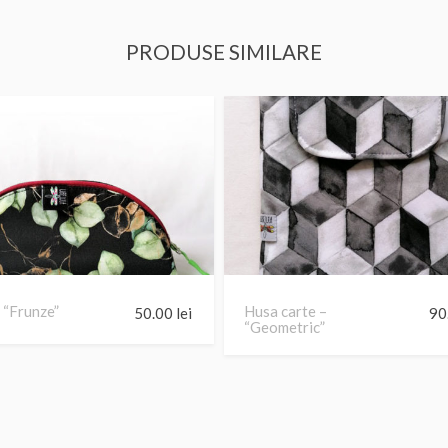
PRODUSE SIMILARE
 “Frunze”
Husa carte –
50.00
lei
90
“Geometric”