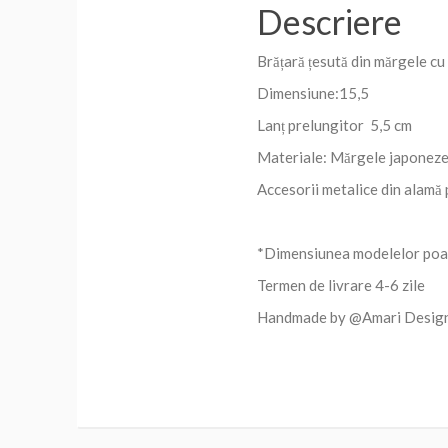
Descriere
Brățară țesută din mărgele cu
Dimensiune:15,5
Lanț prelungitor 5,5 cm
Materiale: Mărgele japone
Accesorii metalice din alamă p
*Dimensiunea modelelor poate
Termen de livrare 4-6 zile
Handmade by @Amari Desig