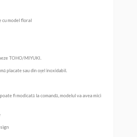
e cu model floral
oneze TOHO/MIYUKI.
mă placate sau din oțel inoxidabil.
oate fi modicată la comandă, modelul va avea mici
e
sign