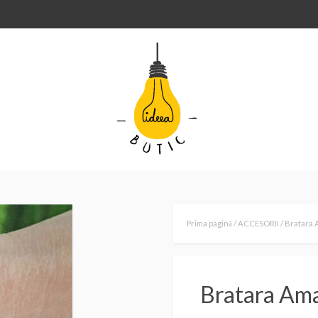
Prima pagină
/
ACCESORII
/ Bratara 
Bratara Ama