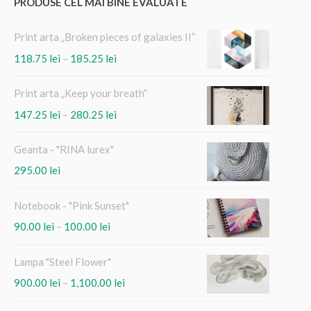
PRODUSE CEL MAI BINE EVALUATE
Print arta „Broken pieces of galaxies II”
Interval
118.75
lei
–
185.25
lei
de
prețuri:
Print arta „Keep your breath”
118.75 lei
Interval
147.25
lei
–
280.25
lei
până
de
la
prețuri:
185.25 lei
Geanta - "RINA lurex"
147.25 lei
295.00
lei
până
la
280.25 lei
Notebook - "Pink Sunset"
Interval
90.00
lei
–
100.00
lei
de
prețuri:
Lampa "Steel Flower"
90.00 lei
Interval
900.00
lei
–
1,100.00
lei
până
de
la