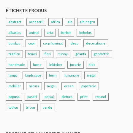
ETICHETE PRODUS
abstract
accesorii
africa
alb
alb-negru
albastru
animal
arta
barbati
bebelus
bumbac
copii
corp iluminat
deco
decoratiune
fashion
femei
flori
funny
geanta
geometric
handmade
home
inktober
jucarie
kids
lampa
landscape
lemn
lumanare
metal
mobilier
natura
negru
ocean
papetarie
papusa
pasari
peisaj
pictura
print
rotund
tablou
tricou
verde