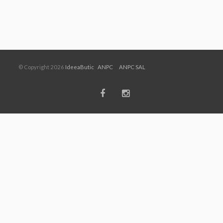
prețuri:
100.00 lei
900.00 lei
până
la
1,100.00 lei
© Copyright 2026
IdeeaButic
ANPC
ANPC SAL